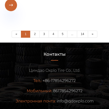

«
1
2
3
4
5
...
14
»
Контакты
Циндао Oxplo Tire Co., Ltd.
Тел.:
+86-17854296272
Мобильный:
8617854296272
Электронная почта:
info@qdoxplo.com