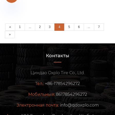
«
1
...
2
3
4
5
6
...
7
»
Контакты
Циндао Oxplo Tire Co., Ltd.
Тел.:
+86-17854296272
Мобильный:
8617854296272
Электронная почта:
info@qdoxplo.com