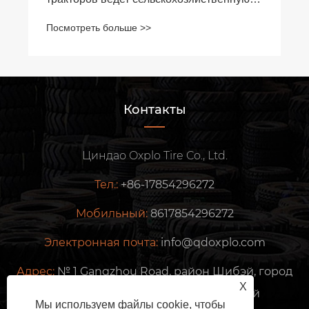
Посмотреть больше >>
Контакты
Циндао Oxplo Tire Co., Ltd.
Тел.:
+86-17854296272
Мобильный:
8617854296272
Электронная почта:
info@qdoxplo.com
Адрес:
№ 1 Gangzhou Road, район Шибэй, город
X
Циндао, провинция Шаньдун, Китай
Мы используем файлы cookie, чтобы