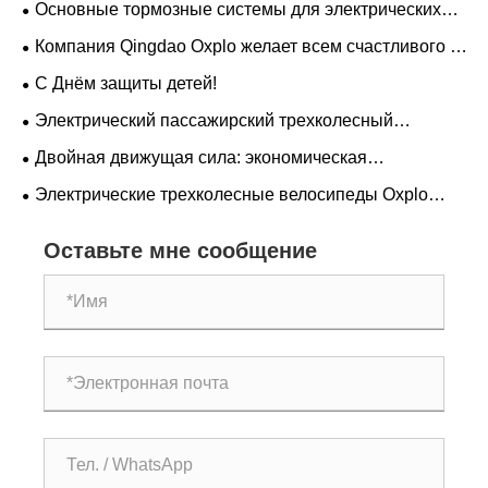
Основные тормозные системы для электрических
трициклов
Компания Qingdao Oxplo желает всем счастливого и
здорового Фестиваля лодок-драконов!
С Днём защиты детей!
Электрический пассажирский трехколесный
велосипед Blue Wind
Двойная движущая сила: экономическая
эффективность и технологии: «Атака по уменьшению
Электрические трехколесные велосипеды Oxplo
размеров» «Сделано в Китае»
блистали на бразильской выставке, завоевав
расположение клиентов со всего мира как новая сила
Оставьте мне сообщение
в области экологически чистой мобильности.