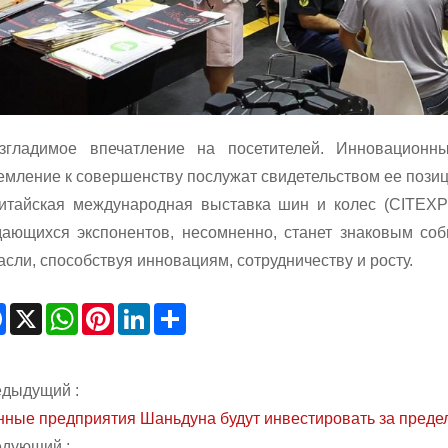
згладимое впечатление на посетителей. Инновационн
емление к совершенству послужат свидетельством ее позици
итайская международная выставка шин и колес (CITEXPO
ающихся экспонентов, несомненно, станет знаковым соб
асли, способствуя инновациям, сотрудничеству и росту.
Facebook
X
WhatsApp
Pinterest
LinkedIn
Share
дыдущий :
ные предприятия Шаньдуна будут инвестировать за преде
дующий :