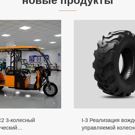
новые продукты
2 3-колесный
I-3 Реализация вожд
ический
управляемой колесн