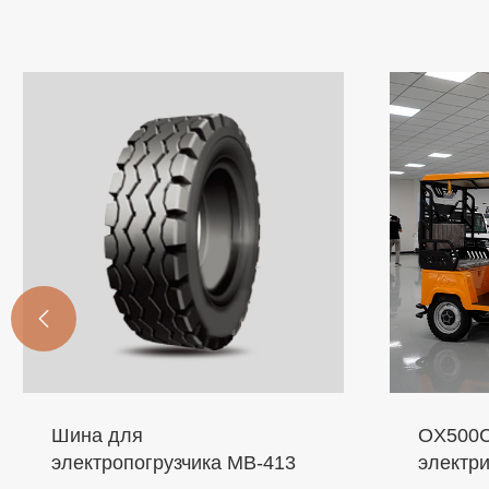

Шина для
OX500C
электропогрузчика MB-413
электр