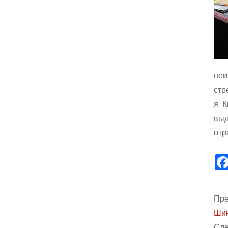
неи
стр
я К
выд
отр
Пре
Шин
Сле