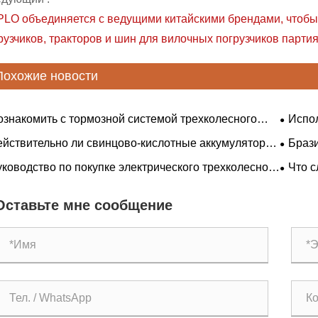
LO объединяется с ведущими китайскими брендами, чтобы
рузчиков, тракторов и шин для вилочных погрузчиков парти
Похожие новости
ознакомить с тормозной системой трехколесного
Испол
осипеда.
средст
ействительно ли свинцово-кислотные аккумуляторы
​Браз
дружбы
евле литиевых?
года: 
уководство по покупке электрического трехколесного
Что с
совмес
осипеда
покупк
сельск
велоси
Оставьте мне сообщение