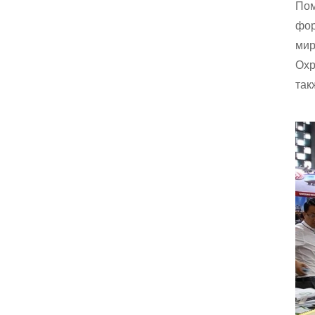
Пом
фор
мир
Oxp
так