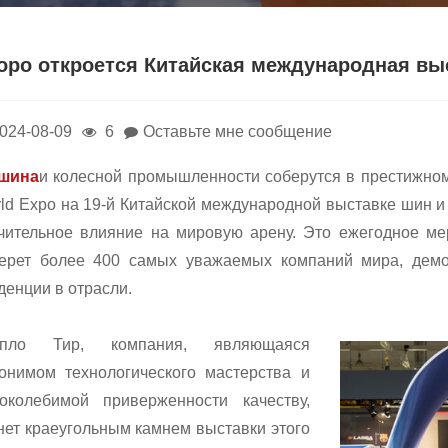
оро откроется Китайская международная выс
024-08-09
6
Оставьте мне сообщение
шина
и колесной промышленности соберутся в престижно
ld Expo на 19-й Китайской международной выставке шин и к
чительное влияние на мировую арену. Это ежегодное мер
ерет более 400 самых уважаемых компаний мира, демо
денции в отрасли.
спло Тир, компания, являющаяся
онимом технологического мастерства и
околебимой приверженности качеству,
нет краеугольным камнем выставки этого