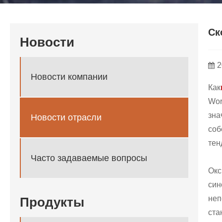
Ск
Новости
2
Новости компании
Как
Wor
зна
Новости отрасли
соб
тен
Часто задаваемые вопросы
Ок
син
неп
Продукты
ста