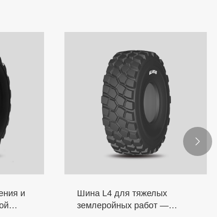

ения и
Шина L4 для тяжелых
ой
землеройных работ —