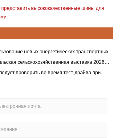
 представить высококачественные шины для
ями.
ьзование новых энергетических транспортных
в для совместного укрепления «железной
ильская сельскохозяйственная выставка 2026
» между Китаем и Сербией.
мировые гиганты сельскохозяйственной техники
ледует проверить во время тест-драйва при
тно работают над новым планом модернизации
е трехколесного электрического трехколесного
ого хозяйства в Латинской Америке
педа?