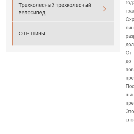
год
Трехколесный трехколесный

гр
велосипед
Ox
ли
ОТР шины
раз
дол
От 
до
по
пре
Пос
шин
пре
Это
спо