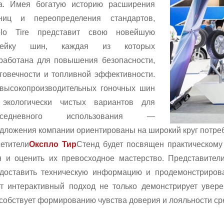
а. Имея богатую историю расширения
аниц и переопределения стандартов,
plo Tire представит свою новейшую
нейку шин, каждая из которых
работана для повышения безопасности,
говечности и топливной эффективности.
высокопроизводительных гоночных шин
 экологически чистых вариантов для
вседневного использования —
дложения компании ориентированы на широкий круг потре
етители
Окспло Тир
Стенд будет посвящен практическому
 и оценить их превосходное мастерство. Представители
доставить техническую информацию и продемонстрирова
т интерактивный подход не только демонстрирует увере
собствует формированию чувства доверия и лояльности ср