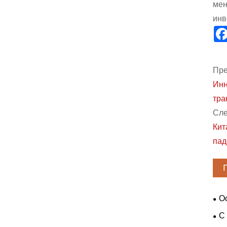
мен
инв
Пре
Инн
тра
Сле
Кит
пад
О
три
С