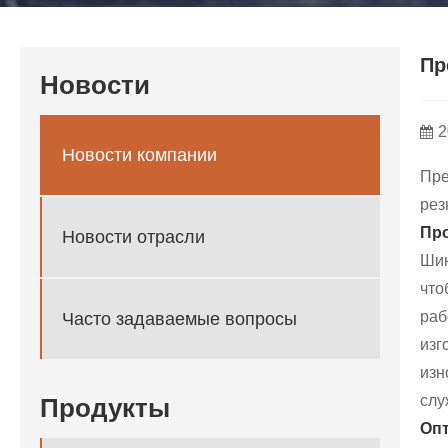
Пр
Новости
2
Новости компании
Пр
рез
Про
Новости отрасли
Шин
что
раб
Часто задаваемые вопросы
изг
изн
слу
Продукты
Опт