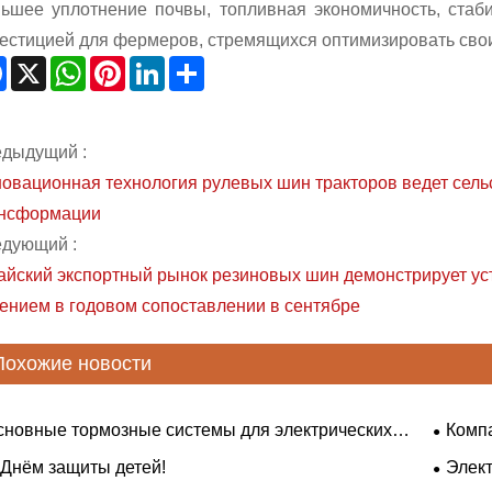
ьшее уплотнение почвы, топливная экономичность, стаб
естицией для фермеров, стремящихся оптимизировать сво
Facebook
X
WhatsApp
Pinterest
LinkedIn
Share
дыдущий :
овационная технология рулевых шин тракторов ведет сель
нсформации
дующий :
айский экспортный рынок резиновых шин демонстрирует уст
ением в годовом сопоставлении в сентябре
Похожие новости
сновные тормозные системы для электрических
Компа
циклов
здоров
 Днём защиты детей!
Элек