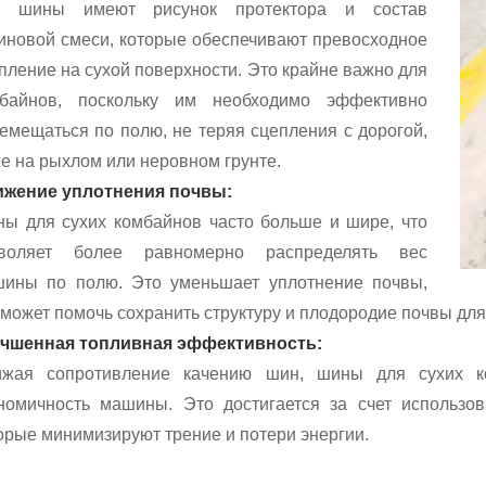
и шины имеют рисунок протектора и состав
иновой смеси, которые обеспечивают превосходное
пление на сухой поверхности. Это крайне важно для
мбайнов, поскольку им необходимо эффективно
емещаться по полю, не теряя сцепления с дорогой,
е на рыхлом или неровном грунте.
жение уплотнения почвы:
ы для сухих комбайнов часто больше и шире, что
зволяет более равномерно распределять вес
ины по полю. Это уменьшает уплотнение почвы,
 может помочь сохранить структуру и плодородие почвы для
чшенная топливная эффективность:
ижая сопротивление качению шин, шины для сухих к
номичность машины. Это достигается за счет использо
орые минимизируют трение и потери энергии.