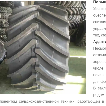
Повыш
Увели
обеспе
снижа
управл
тех, кт
Адапт
Несмот
оптими
хорошо
числе 
почвы.
для фе
В закл
рядом
понентом сельскохозяйственной техники, работающей в 