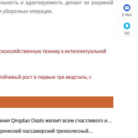
ильность и адаптируемость делают их разумной
и уборочные операции.
E-Mail
QQ
скохозяйственную технику к интеллектуальной
ойчивый рост в первые три квартала, с
ния Qingdao Oxplo желает всем счастливого и
ого Фестиваля лодок-драконов!
трический пассажирский трехколесный