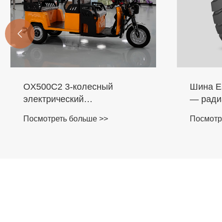

OX500C2 3-колесный
Шина Ea
электрический
— ради
пассажирский велосипед
Посмотреть больше >>
Посмотр