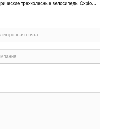
пед Blue Wind
рические трехколесные велосипеды Oxplo
ли на бразильской выставке, завоевав
ожение клиентов со всего мира как новая сила в
и экологически чистой мобильности.