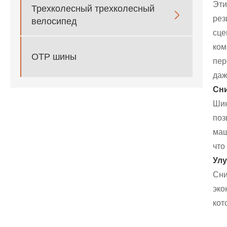
Эт
Трехколесный трехколесный

рез
велосипед
сце
ко
ОТР шины
пер
даж
Сни
Шин
по
маш
что
Улу
Сн
эко
кот